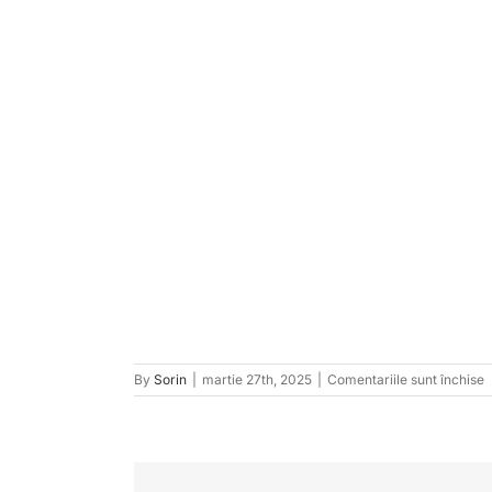
p
By
Sorin
|
martie 27th, 2025
|
Comentariile sunt închise
t
1