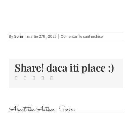
pentru
By
Sorin
|
martie 27th, 2025
|
Comentariile sunt închise
tn_LauraFlorin-
474
Share! daca iti place :)
Facebook
Twitter
LinkedIn
Pinterest
E-
mail:
About the Author:
Sorin