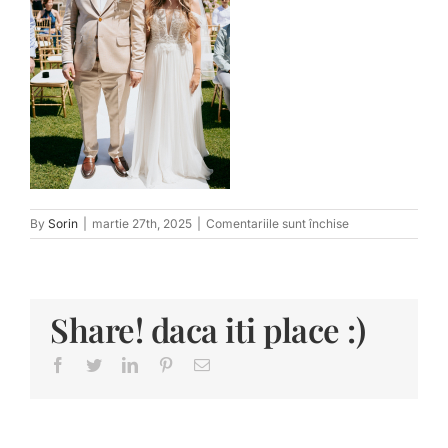
pentru
By
Sorin
|
martie 27th, 2025
|
Comentariile sunt închise
tn_LauraFlorin-
548
Share! daca iti place :)
Facebook
Twitter
LinkedIn
Pinterest
E-
mail: