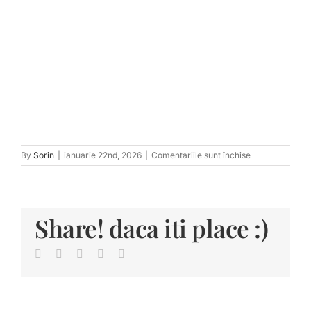
pentru
By
Sorin
|
ianuarie 22nd, 2026
|
Comentariile sunt închise
tn_57
Share! daca iti place :)
Facebook
Twitter
LinkedIn
Pinterest
E-
mail: