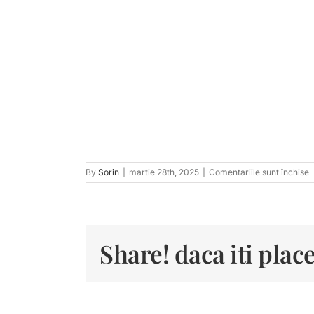
p
By
Sorin
|
martie 28th, 2025
|
Comentariile sunt închise
t
1
Share! daca iti place