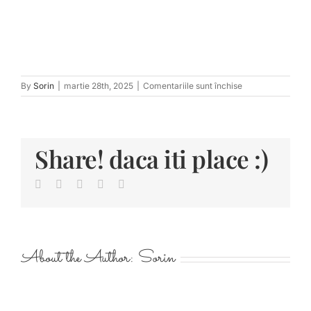
pentru
By
Sorin
|
martie 28th, 2025
|
Comentariile sunt închise
tn_Ranf-
1764
Share! daca iti place :)
Facebook
Twitter
LinkedIn
Pinterest
E-
mail:
About the Author:
Sorin