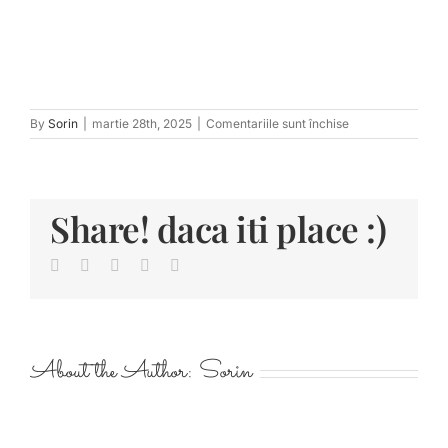
pentru
By
Sorin
|
martie 28th, 2025
|
Comentariile sunt închise
tn_Ranf-
444
Share! daca iti place :)
Facebook
Twitter
LinkedIn
Pinterest
E-
mail:
About the Author:
Sorin