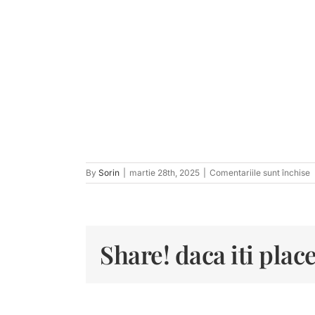
p
By
Sorin
|
martie 28th, 2025
|
Comentariile sunt închise
t
7
Share! daca iti place