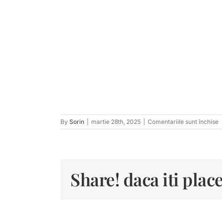
p
By
Sorin
|
martie 28th, 2025
|
Comentariile sunt închise
t
7
Share! daca iti place