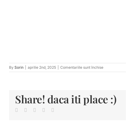
pentru
By
Sorin
|
aprilie 2nd, 2025
|
Comentariile sunt închise
tn_10
Share! daca iti place :)
Facebook
Twitter
LinkedIn
Pinterest
E-
mail: