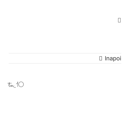
Skip
to
content
Inapoi
tn_10