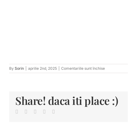
pentru
By
Sorin
|
aprilie 2nd, 2025
|
Comentariile sunt închise
tn_Portal-
517
Share! daca iti place :)
Facebook
Twitter
LinkedIn
Pinterest
E-
mail: