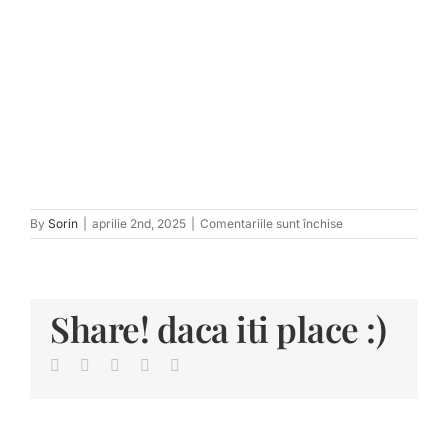
pentru
By
Sorin
|
aprilie 2nd, 2025
|
Comentariile sunt închise
tn_Portal-
537
Share! daca iti place :)
Facebook
Twitter
LinkedIn
Pinterest
E-
mail: