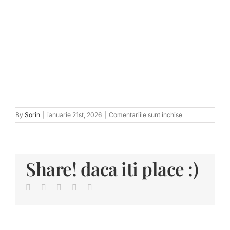
pentru
By
Sorin
|
ianuarie 21st, 2026
|
Comentariile sunt închise
tn_After-
206
Share! daca iti place :)
Facebook
Twitter
LinkedIn
Pinterest
E-
mail: