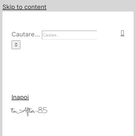
Skip to content
Cautare...
Inapoi
tn_After-85