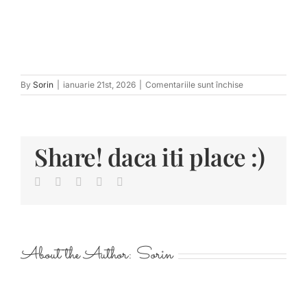
pentru
By
Sorin
|
ianuarie 21st, 2026
|
Comentariile sunt închise
tn_AntoniaBogd
3
Share! daca iti place :)
Facebook
Twitter
LinkedIn
Pinterest
E-
mail:
About the Author:
Sorin