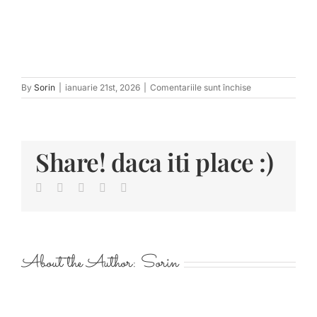
pentru
By
Sorin
|
ianuarie 21st, 2026
|
Comentariile sunt închise
tn_AntoniaBogd
330
Share! daca iti place :)
Facebook
Twitter
LinkedIn
Pinterest
E-
mail:
About the Author:
Sorin