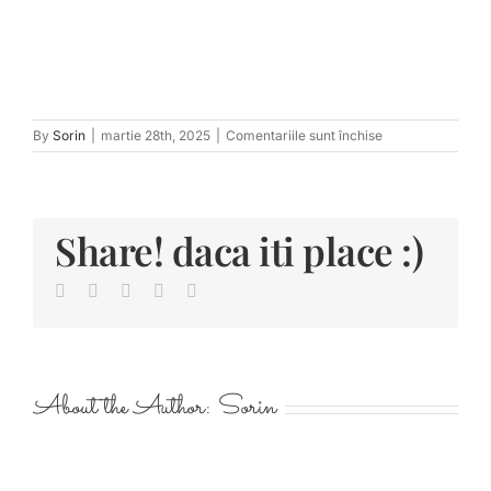
pentru
By
Sorin
|
martie 28th, 2025
|
Comentariile sunt închise
tn_After-
394
Share! daca iti place :)
Facebook
Twitter
LinkedIn
Pinterest
E-
mail:
About the Author:
Sorin