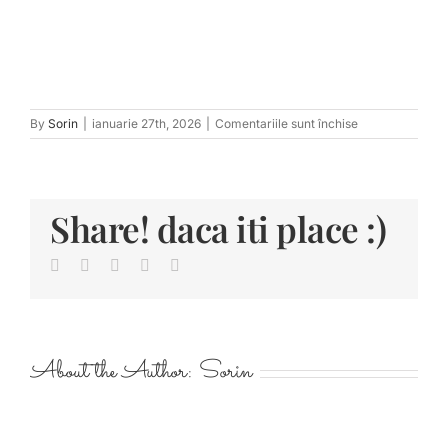
pentru
By
Sorin
|
ianuarie 27th, 2026
|
Comentariile sunt închise
tn_RalucaEugen
1632
Share! daca iti place :)
Facebook
Twitter
LinkedIn
Pinterest
E-
mail:
About the Author:
Sorin