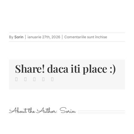
pentru
By
Sorin
|
ianuarie 27th, 2026
|
Comentariile sunt închise
tn_RalucaEugen
68
Share! daca iti place :)
Facebook
Twitter
LinkedIn
Pinterest
E-
mail:
About the Author:
Sorin