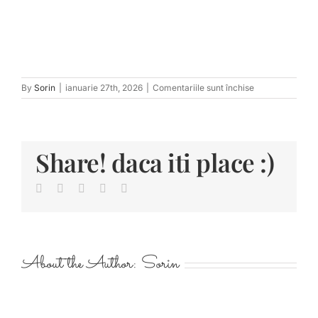
pentru
By
Sorin
|
ianuarie 27th, 2026
|
Comentariile sunt închise
tn_RalucaEugen
710
Share! daca iti place :)
Facebook
Twitter
LinkedIn
Pinterest
E-
mail:
About the Author:
Sorin