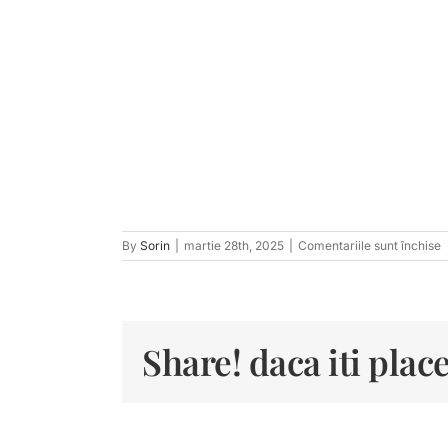
p
By
Sorin
|
martie 28th, 2025
|
Comentariile sunt închise
t
7
Share! daca iti place